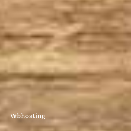
W
ebhosting