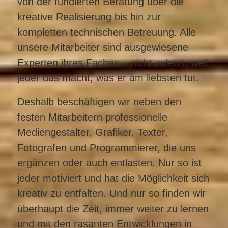
von der fundierten Beratung über die
kreative Realisierung bis hin zur
kompletten technischen Betreuung. Alle
unsere Mitarbeiter sind ausgewiesene
Experten ihres Faches – nicht zuletzt, weil
jeder das macht, was er am liebsten tut.
Deshalb beschäftigen wir neben den
festen Mitarbeitern professionelle
Mediengestalter, Grafiker, Texter,
Fotografen und Programmierer, die uns
ergänzen oder auch entlasten. Nur so ist
jeder motiviert und hat die Möglichkeit sich
kreativ zu entfalten. Und nur so finden wir
überhaupt die Zeit, immer weiter zu lernen
und mit den rasanten Entwicklungen in